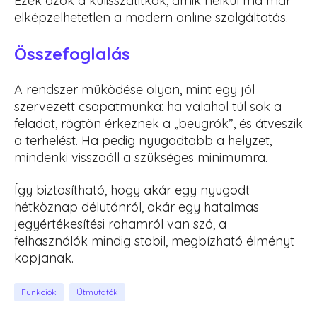
Ezek azok a kulisszatitkok, amik nélkül ma már
elképzelhetetlen a modern online szolgáltatás.
Összefoglalás
A rendszer működése olyan, mint egy jól
szervezett csapatmunka: ha valahol túl sok a
feladat, rögtön érkeznek a „beugrók”, és átveszik
a terhelést. Ha pedig nyugodtabb a helyzet,
mindenki visszaáll a szükséges minimumra.
Így biztosítható, hogy akár egy nyugodt
hétköznap délutánról, akár egy hatalmas
jegyértékesítési rohamról van szó, a
felhasználók mindig stabil, megbízható élményt
kapjanak.
Funkciók
Útmutatók