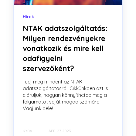
Hírek
NTAK adatszolgáltatás:
Milyen rendezvényekre
vonatkozik és mire kell
odafigyelni
szervezőként?
Tudj meg mindent az NTAK
adatszolgáltatásról! Cikkünkben azt is
eláruljuk, hogyan könnyítheted meg a
folyamatot saját magad számára.
Vágjunk bele!
KYRA
ÁPR. 27, 2023